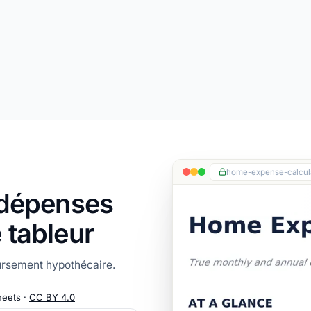
home-expense-calcula
 dépenses
 tableur
ursement hypothécaire.
heets ·
CC BY 4.0