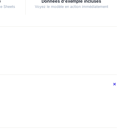
é
Données d'exemple incluses
le Sheets
Voyez le modèle en action immédiatement