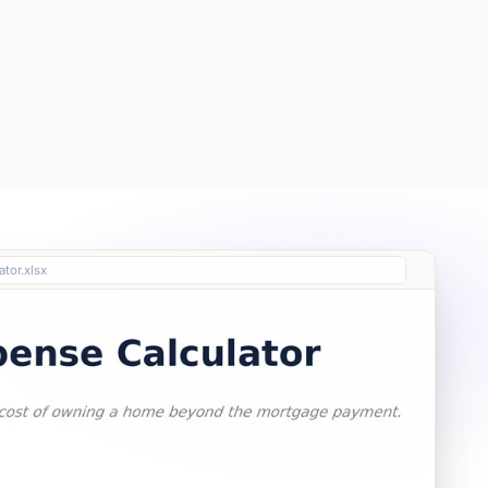
Free
Free
Essentials
$19
Ultimate
$29
tor.xlsx