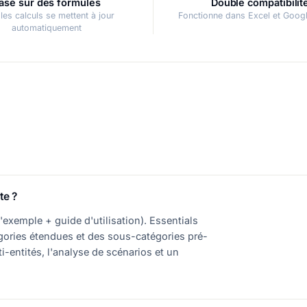
asé sur des formules
Double compatibilit
les calculs se mettent à jour
Fonctionne dans Excel et Goog
automatiquement
te ?
exemple + guide d'utilisation). Essentials
égories étendues et des sous-catégories pré-
ti-entités, l'analyse de scénarios et un