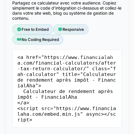
Partagez ce calculateur avec votre audience. Copiez
simplement le code d'intégration ci-dessous et collez-le
dans votre site web, blog ou système de gestion de
contenu.
Free to Embed
Responsive
No Coding Required
Copier le code d'intégration
<a href="https://www.financialah
a.com/financial-calculators/after
-tax-return-calculator/" class="f
ah-calculator" title="Calculateur 
de rendement après impôt - Financ
ialAha">

  Calculateur de rendement après 
impôt - FinancialAha

</a>

<script src="https://www.financia
laha.com/embed.min.js" async></sc
ript>