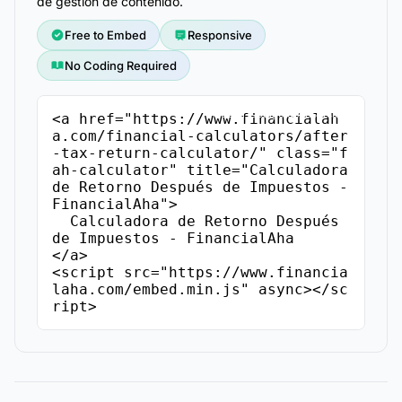
de gestión de contenido.
Free to Embed
Responsive
No Coding Required
Copiar Código de Inserción
<a href="https://www.financialah
a.com/financial-calculators/after
-tax-return-calculator/" class="f
ah-calculator" title="Calculadora 
de Retorno Después de Impuestos - 
FinancialAha">

  Calculadora de Retorno Después 
de Impuestos - FinancialAha

</a>

<script src="https://www.financia
laha.com/embed.min.js" async></sc
ript>