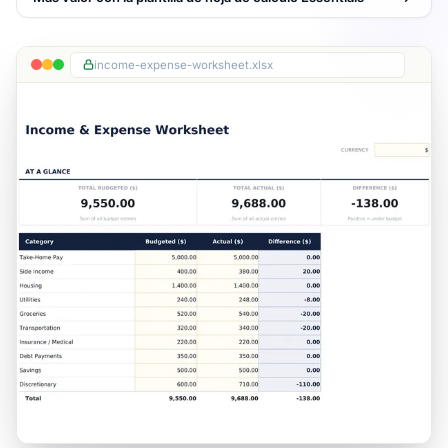
income-expense-worksheet.xlsx