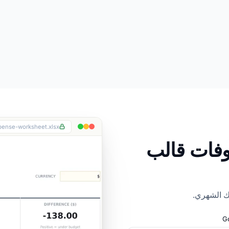
ense-worksheet.xlsx
وفات قالب
ك الشهري.