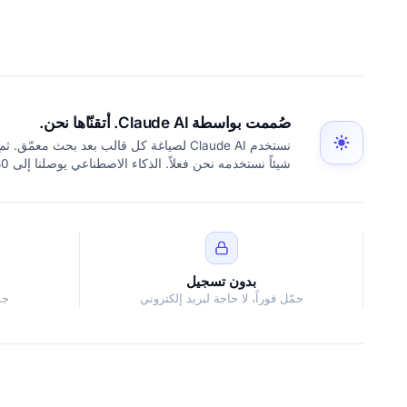
صُممت بواسطة Claude AI. أتقنّاها نحن.
نستخدم Claude AI لصياغة كل قالب بعد بحث
شيئاً نستخدمه نحن فعلاً. الذكاء الاصطناعي يوصلنا إلى 80%. الـ 20% المتبقية هي حكم بشري بالكامل.
بدون تسجيل
حمّل فوراً، لا حاجة لبريد إلكتروني
جم