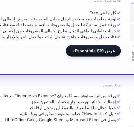
قالب جدول بيانات
كل ما في Free
لوحة معلومات مع ملخص الدخل مقابل المصروفات يعرض إجمالي الأربا
ورقة عمل مشتركة للدخل والمصروفات بأقسام منفصلة لجميع فئات ال
حساب تلقائي لصافي الدخل يطرح إجمالي المصروفات من إجمالي ال
فئات دخل ومصروفات جاهزة تشمل الراتب والعمل الحر والإيجار والب
عرض Essentials $19
›
ماذا يتضمن
ورقة ميزانية مملوءة مسبقًا بعنوان "Income vs Expense" مع فئات دخل ومصروفات نموذجية
إجماليات تلقائية ورصيد جارٍ وحساب الفائض/العجز
خلايا إدخال ملوّنة لتعرف بالضبط أين تدخل أرقامك
دليل "How to Use" خطوة بخطوة مضمَّن في ورقة ثانية
يعمل في Microsoft Excel وGoogle Sheets وLibreOffice Calc - بدون إعداد أو تسجيل