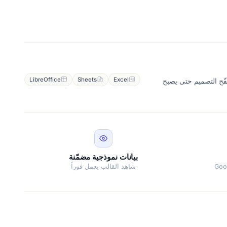
LibreOffice
Sheets
Excel
وننقّح التصميم حتى يصبح
بيانات نموذجية مضمّنة
شاهد القالب يعمل فوراً