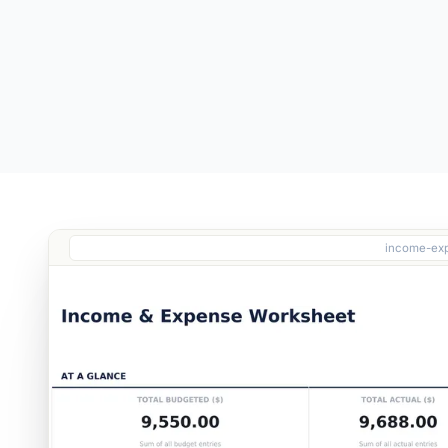
$19
Essentials
Free
Free
income-exp