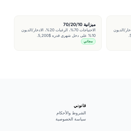
ميزانية 70/20/10
لرغبات 20%، الادخار/الديون
الاحتياجات 70%، الرغبات 20%، الادخار/الديون
10% على دخل شهري قدره $5,200.
مجاني
قانوني
الشروط والأحكام
سياسة الخصوصية