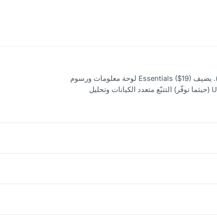
Free قالب مبدئي بورقة واحدة (بيانات نموذجية + دليل الاستخدام). يضيف Essentials ($19) لوحة معلومات ورسوم
بيانية وفئات موسّعة وفئات فرعية مملوءة مسبقًا. ويضيف Ultimate (حيثما توفّر) التتبّع متعدد الكيانات وتحليل