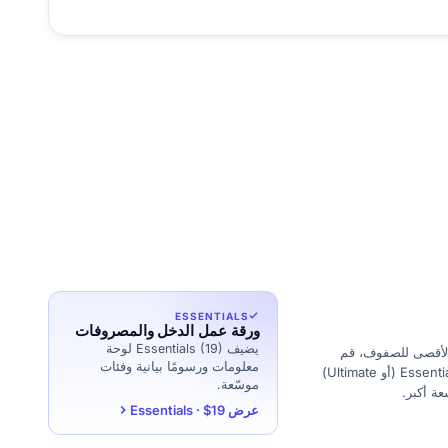
ESSENTIALS
ورقة عمل الدخل والمصروفات
يضيف Essentials (19) لوحة
الأقصى للصفوف، قم
معلومات ورسومًا بيانية وفئات
بالترقية إلى Essentials (أو Ultimate)
موسّعة.
ة أكبر.
عرض Essentials · $19