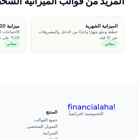
المزيد من قوالب الميزانية الشخص
الميزانية الشهرية
ميزانية 50/30/20
خطّط وتتبّع شهرًا واحدًا من الدخل والمصروفات
عبر 12 فئة.
20% على دخل شهري قدره $5,200.
مجاني
مجاني
financial
aha!
المنتج
الخصوصية افتراضياً.
جميع القوالب
التمويل الشخصي
الميزانية