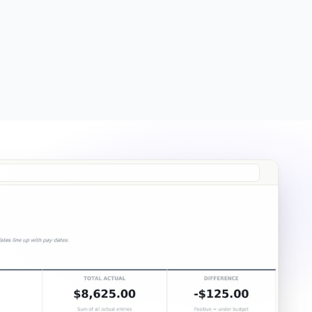
Free
Free
Essentials
$19
Ultimate
$29