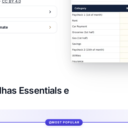
·
CC BY 4.0
imate
has Essentials e
MOST POPULAR