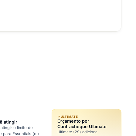
ULTIMATE
Orçamento por
 atingir
Contracheque Ultimate
tingir o limite de
Ultimate (29) adiciona
ze para Essentials (ou