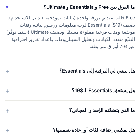
ما الفرق بين Free و Essentials و Ultimate؟
Free قالب مبدئي بورقة واحدة (بيانات نموذجية + دليل الاستخدام).
يضيف Essentials ($19) لوحة معلومات ورسوم بيانية وفئات
موسّعة وفئات فرعية مملوءة مسبقًا. ويضيف Ultimate (حيثما توفّر)
التتبّع متعدد الكيانات وتحليل السيناريوهات وإعداد تقارير احترافية
عبر 6-7 أوراق مترابطة.
هل ينبغي لي الترقية إلى Essentials؟
هل يستحق Essentials الـ$19؟
ما الذي يتضمّنه الإصدار المجاني؟
هل يمكنني إضافة فئات أو إعادة تسميتها؟