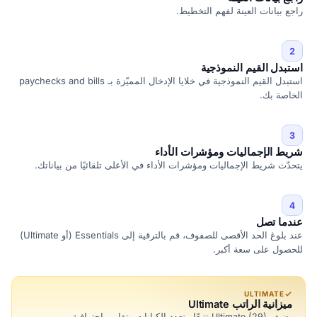
راجع بيانات العينة لفهم التخطيط.
2
استبدل القيم النموذجية
استبدل القيم النموذجية في خلايا الإدخال المميّزة بـ paychecks and bills
الخاصة بك.
3
شريط الإجماليات ومؤشرات الأداء
يتحدّث شريط الإجماليات ومؤشرات الأداء في الأعلى تلقائيًا من بياناتك.
4
عندما تصل
عند بلوغ الحد الأقصى للصفوف، قم بالترقية إلى Essentials (أو Ultimate)
للحصول على سعة أكبر.
ULTIMATE
ميزانية الراتب Ultimate
يضيف Ultimate (29) تتبعًا متعدد الكيانات وتقارير احترافية.