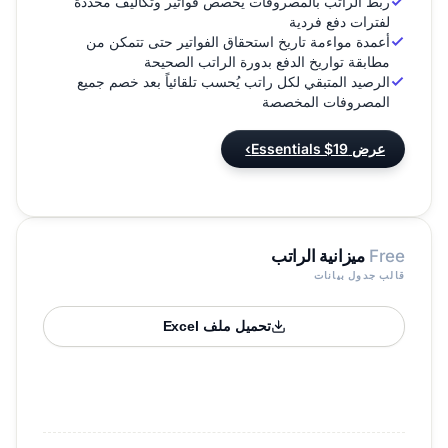
ربط الراتب بالمصروفات يخصص فواتير وتكاليف محددة
لفترات دفع فردية
أعمدة مواءمة تاريخ استحقاق الفواتير حتى تتمكن من
مطابقة تواريخ الدفع بدورة الراتب الصحيحة
الرصيد المتبقي لكل راتب يُحسب تلقائياً بعد خصم جميع
المصروفات المخصصة
عرض Essentials $19
›
Free
ميزانية الراتب
قالب جدول بيانات
تحميل ملف Excel