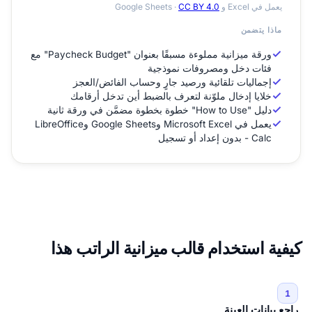
يعمل في Excel و Google Sheets ·
CC BY 4.0
ماذا يتضمن
ورقة ميزانية مملوءة مسبقًا بعنوان "Paycheck Budget" مع
فئات دخل ومصروفات نموذجية
إجماليات تلقائية ورصيد جارٍ وحساب الفائض/العجز
خلايا إدخال ملوّنة لتعرف بالضبط أين تدخل أرقامك
دليل "How to Use" خطوة بخطوة مضمَّن في ورقة ثانية
يعمل في Microsoft Excel وGoogle Sheets وLibreOffice
Calc - بدون إعداد أو تسجيل
كيفية استخدام قالب ميزانية الراتب هذا
1
راجع بيانات العينة