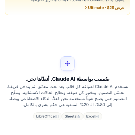
عرض Ultimate · $29
صُممت بواسطة Claude AI. أتقنّاها نحن.
نستخدم Claude AI لصياغة كل قالب بعد بحث معمّق. ثم يتدخل فريقنا.
نحسّن التصميم، ونختبر كل صيغة، ونعالج الحالات الاستثنائية، وننقّح
التصميم حتى يصبح شيئاً نستخدمه نحن فعلاً. الذكاء الاصطناعي يوصلنا
إلى 80%. الـ 20% المتبقية هي حكم بشري بالكامل.
LibreOffice
Sheets
Excel