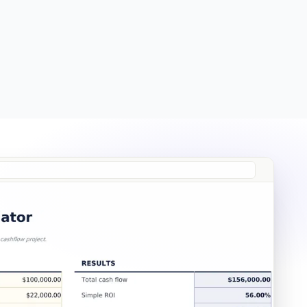
Free
Free
Essentials
$19
Ultimate
$29