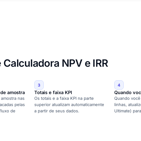
e Calculadora NPV e IRR
3
4
 de amostra
Totais e faixa KPI
Quando você
e amostra nas
Os totais e a faixa KPI na parte
Quando você a
tacadas pelas
superior atualizam automaticamente
linhas, atuali
fluxo de
a partir de seus dados.
Ultimate) par