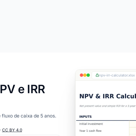
npv-irr-calculator.xlsx
NPV e IRR
 fluxo de caixa de 5 anos.
·
CC BY 4.0