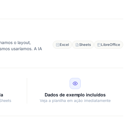
namos o layout,
Excel
Sheets
LibreOffice
esmos usaríamos. A IA
la
Dados de exemplo incluídos
Sheets
Veja a planilha em ação imediatamente