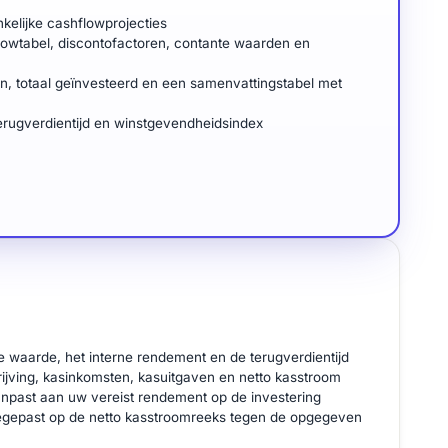
nkelijke cashflowprojecties
flowtabel, discontofactoren, contante waarden en
en, totaal geïnvesteerd en een samenvattingstabel met
terugverdientijd en winstgevendheidsindex
 waarde, het interne rendement en de terugverdientijd
jving, kasinkomsten, kasuitgaven en netto kasstroom
npast aan uw vereist rendement op de investering
egepast op de netto kasstroomreeks tegen de opgegeven