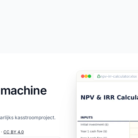
npv-irr-calculator.xlsx
nmachine
rlijks kasstroomproject.
 ·
CC BY 4.0