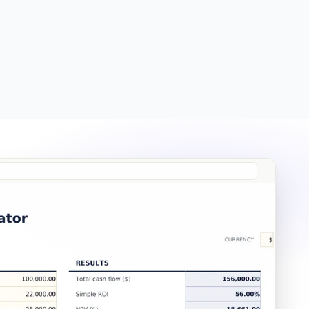
Free
Free
Essentials
$19
Ultimate
$29