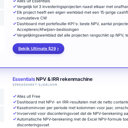
Alles uit Essentials
Vergelijk tot 3 investeringsprojecten naast elkaar met onafha
Elk project heeft een eigen werkblad met een 15-jarige cash
cumulatieve CW
Dashboard met portefeuille-KPI's: beste NPV, aantal project
Accepteren/Afwijzen-beslissingen
Vergelijkingswerkblad dat alle projecten rangschikt op NPV, 
Bekijk Ultimate $29
›
Essentials
NPV & IRR rekenmachine
SPREADSHEET-SJABLOON
Alles uit Free
Dashboard met NPV- en IRR-resultaten met de netto contante
Kasstrominvoer per periode met kolommen voor jaar, omschri
Invoerveld voor disconteringsvoet dat de NPV-berekening aa
Automatische NPV-berekening met de Excel NPV-formule to
disconteringsvoet