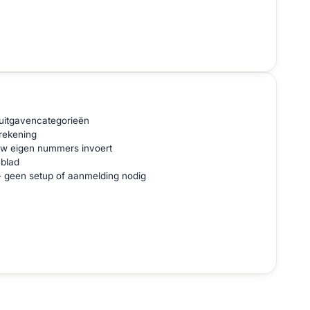
uitgavencategorieën
rekening
uw eigen nummers invoert
 blad
 - geen setup of aanmelding nodig