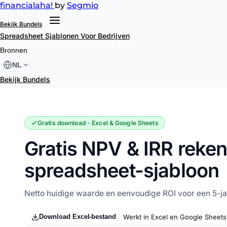
financial
aha!
by
Segmio
Bekijk Bundels
Spreadsheet Sjablonen
Voor Bedrijven
NPV & IRR rekenmachine
Bronnen
NL
Bekijk Bundels
Gratis download - Excel & Google Sheets
Gratis NPV & IRR reke
spreadsheet-sjabloon
Netto huidige waarde en eenvoudige ROI voor een 5-jaa
Download Excel-bestand
Werkt in Excel en Google Sheets