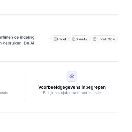
fijnen de indeling,
Excel
Sheets
LibreOffice
en gebruiken. De AI
Voorbeeldgegevens inbegrepen
heets
Bekijk het sjabloon direct in actie