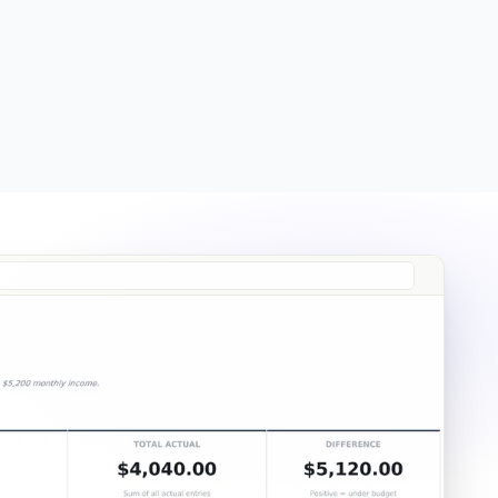
Free
Free
Essentials
$19
Ultimate
$29