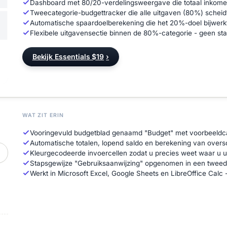
Dashboard met 80/20-verdelingsweergave die totaal inkomen 
Tweecategorie-budgettracker die alle uitgaven (80%) schei
Automatische spaardoelberekening die het 20%-doel bijwer
Flexibele uitgavensectie binnen de 80%-categorie - geen star
Bekijk Essentials $19
›
WAT ZIT ERIN
Vooringevuld budgetblad genaamd "Budget" met voorbeeldca
Automatische totalen, lopend saldo en berekening van oversc
Kleurgecodeerde invoercellen zodat u precies weet waar u uw
Stapsgewijze "Gebruiksaanwijzing" opgenomen in een tweed
Werkt in Microsoft Excel, Google Sheets en LibreOffice Calc - g