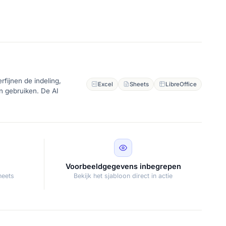
fijnen de indeling,
Excel
Sheets
LibreOffice
en gebruiken. De AI
Voorbeeldgegevens inbegrepen
heets
Bekijk het sjabloon direct in actie