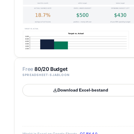
Free
80/20 Budget
SPREADSHEET-SJABLOON
Download Excel-bestand
Werkt in Excel en Google Sheets ·
CC BY 4.0