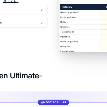
 ·
CC BY 4.0
on
en Ultimate-
MOST POPULAR