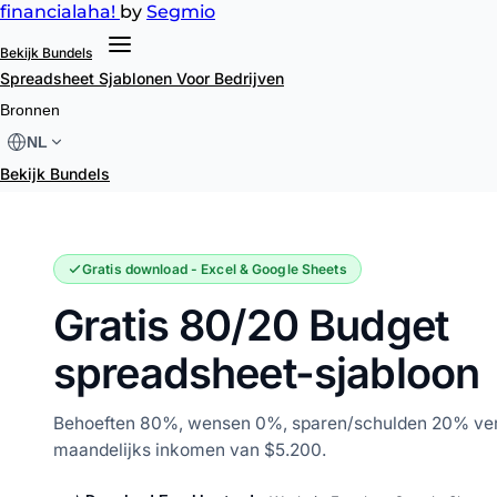
financial
aha!
by
Segmio
Bekijk Bundels
Spreadsheet Sjablonen
Voor Bedrijven
80/20 Budget
Bronnen
NL
Bekijk Bundels
Gratis download - Excel & Google Sheets
Gratis 80/20 Budget
spreadsheet-sjabloon
Behoeften 80%, wensen 0%, sparen/schulden 20% verd
maandelijks inkomen van $5.200.