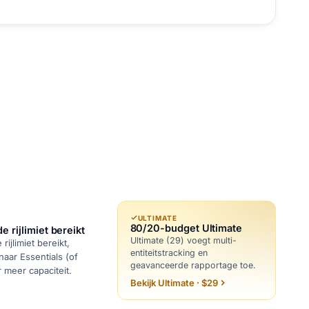
ULTIMATE
80/20-budget Ultimate
 rijlimiet bereikt
Ultimate (29) voegt multi-
ijlimiet bereikt,
entiteitstracking en
aar Essentials (of
geavanceerde rapportage toe.
r meer capaciteit.
Bekijk Ultimate · $29