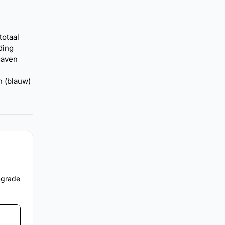
totaal
ding
gaven
n (blauw)
e-grade