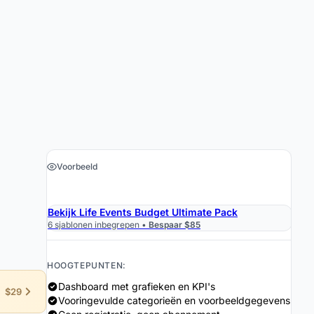
Voorbeeld
›
Download de Spreadsheet $19
Bekijk Life Events Budget Ultimate Pack
6 sjablonen inbegrepen •
Bespaar $85
HOOGTEPUNTEN:
Dashboard met grafieken en KPI's
$29
Vooringevulde categorieën en voorbeeldgegevens