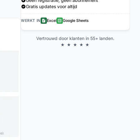
Geen registratie, geen abonnement
Gratis updates voor altijd
WERKT IN
Excel
Google Sheets
Vertrouwd door klanten in 55+ landen.
★ ★ ★ ★ ★