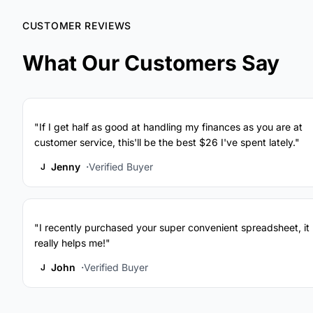
CUSTOMER REVIEWS
What Our Customers Say
"If I get half as good at handling my finances as you are at
customer service, this'll be the best $26 I've spent lately."
Jenny
Verified Buyer
J
"I recently purchased your super convenient spreadsheet, it
really helps me!"
John
Verified Buyer
J