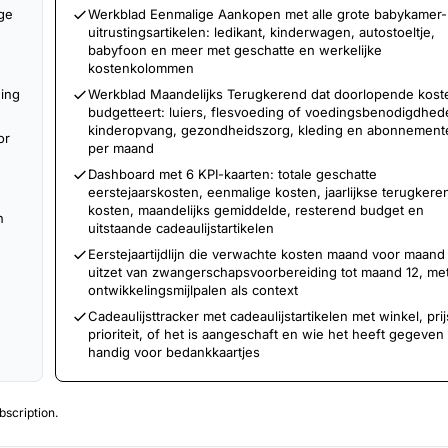
ge
Werkblad Eenmalige Aankopen met alle grote babykamer-
uitrustingsartikelen: ledikant, kinderwagen, autostoeltje,
babyfoon en meer met geschatte en werkelijke
kostenkolommen
ding
Werkblad Maandelijks Terugkerend dat doorlopende kost
budgetteert: luiers, flesvoeding of voedingsbenodigdhed
kinderopvang, gezondheidszorg, kleding en abonnement
or
per maand
Dashboard met 6 KPI-kaarten: totale geschatte
eerstejaarskosten, eenmalige kosten, jaarlijkse terugker
kosten, maandelijks gemiddelde, resterend budget en
n
uitstaande cadeaulijstartikelen
Eerstejaartijdlijn die verwachte kosten maand voor maand
uitzet van zwangerschapsvoorbereiding tot maand 12, me
ontwikkelingsmijlpalen als context
Cadeaulijsttracker met cadeaulijstartikelen met winkel, prij
prioriteit, of het is aangeschaft en wie het heeft gegeven 
handig voor bedankkaartjes
scription.