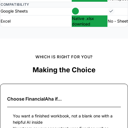
COMPATIBILITY
Google Sheets
Native .xlsx
Excel
No - Sheet
download
WHICH IS RIGHT FOR YOU?
Making the Choice
Choose
FinancialAha
if...
You want a finished workbook, not a blank one with a
helpful AI inside