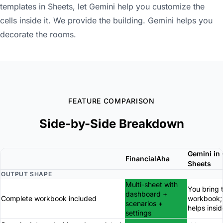
templates in Sheets, let Gemini help you customize the
cells inside it. We provide the building. Gemini helps you
decorate the rooms.
FEATURE COMPARISON
Side-by-Side Breakdown
Gemini in
FinancialAha
Sheets
OUTPUT SHAPE
Multi-sheet with
You bring 
dashboard +
Complete workbook included
workbook;
scenarios +
helps insid
settings