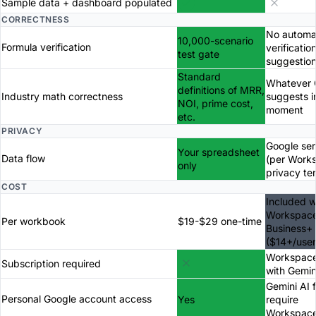
Sample data + dashboard populated
CORRECTNESS
No automa
10,000-scenario
Formula verification
verificatio
test gate
suggestio
Standard
Whatever 
definitions of MRR,
Industry math correctness
suggests i
NOI, prime cost,
moment
etc.
PRIVACY
Google ser
Your spreadsheet
Data flow
(per Work
only
privacy te
COST
Included w
Workspac
Per workbook
$19-$29 one-time
Business+
($14+/use
Workspace
Subscription required
with Gemin
Gemini AI 
Personal Google account access
Yes
require
Workspac