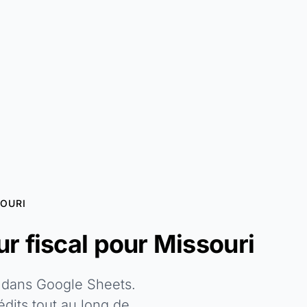
OURI
r fiscal pour Missouri
i dans Google Sheets.
édits tout au long de