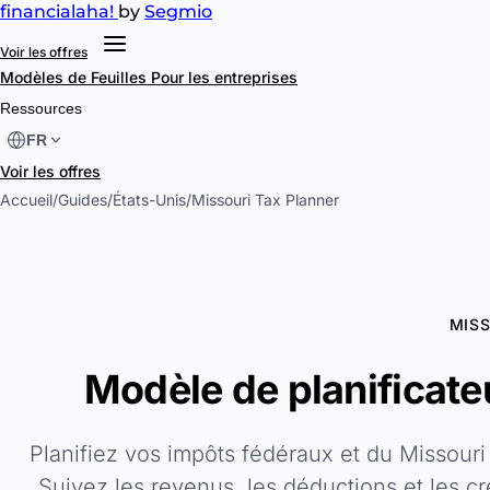
financial
aha!
by
Segmio
Voir les offres
Modèles de Feuilles
Pour les entreprises
Ressources
FR
Voir les offres
Accueil
/
Guides
/
États-Unis
/
Missouri Tax Planner
MISS
Modèle de planificateu
Planifiez vos impôts fédéraux et du Missour
Suivez les revenus, les déductions et les cr