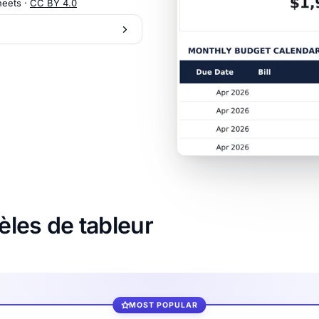
heets ·
CC BY 4.0
les de tableur
MOST POPULAR