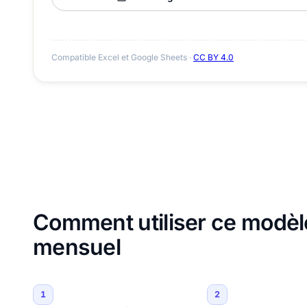
Compatible Excel et Google Sheets ·
CC BY 4.0
Comment utiliser ce modèl
mensuel
1
2