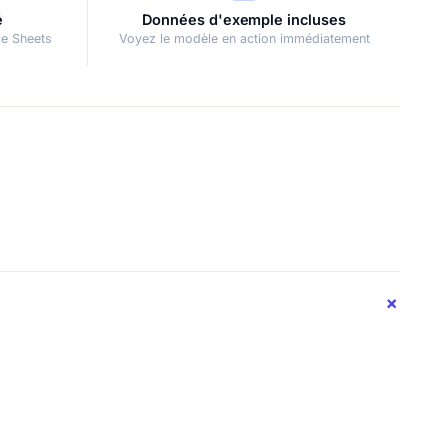
é
Données d'exemple incluses
le Sheets
Voyez le modèle en action immédiatement