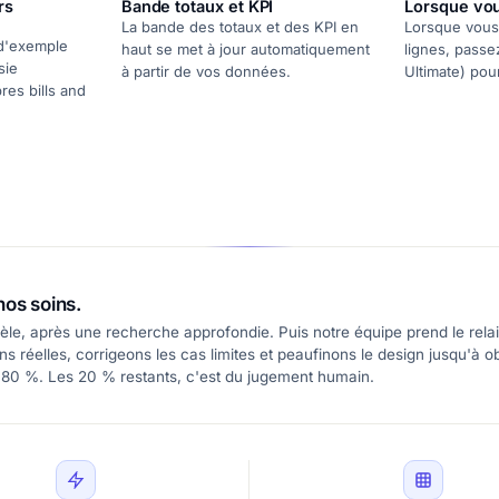
rs
Bande totaux et KPI
Lorsque vou
La bande des totaux et des KPI en
Lorsque vous 
 d'exemple
haut se met à jour automatiquement
lignes, passe
sie
à partir de vos données.
Ultimate) pou
res bills and
nos soins.
le, après une recherche approfondie. Puis notre équipe prend le relai
 réelles, corrigeons les cas limites et peaufinons le design jusqu'à ob
 80 %. Les 20 % restants, c'est du jugement humain.