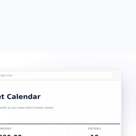
Free
Free
Essentials
$19
dar.xlsx