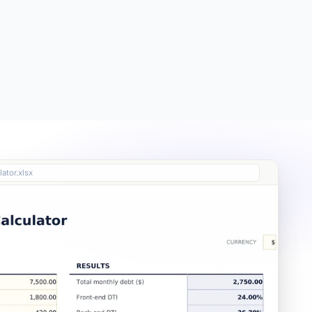
Free
Free
Essentials
$19
ator.xlsx