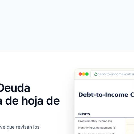
debt-to-income-calcul
 Deuda
a de hoja de
ave que revisan los