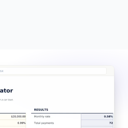
Free
Free
Essentials
$19
Ultimate
$29
lsx