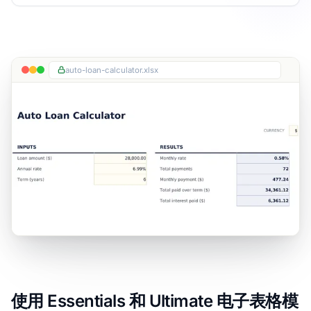
auto-loan-calculator.xlsx
使用 Essentials 和 Ultimate 电子表格模