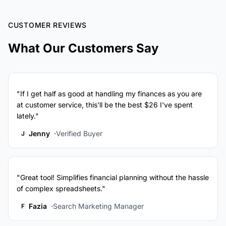
CUSTOMER REVIEWS
What Our Customers Say
"If I get half as good at handling my finances as you are
at customer service, this'll be the best $26 I've spent
lately."
Jenny
Verified Buyer
J
"Great tool! Simplifies financial planning without the hassle
of complex spreadsheets."
Fazia
Search Marketing Manager
F