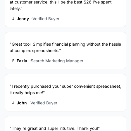
at customer service, this'll be the best $26 I've spent
lately."
Jenny
Verified Buyer
J
"Great tool! Simplifies financial planning without the hassle
of complex spreadsheets."
Fazia
Search Marketing Manager
F
"I recently purchased your super convenient spreadsheet,
it really helps me!"
John
Verified Buyer
J
"They're great and super intuitive. Thank you!"