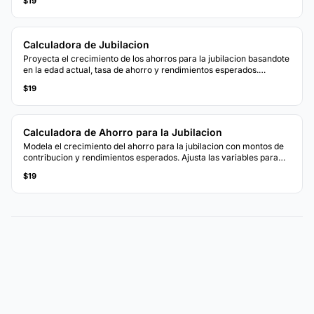
$19
Calculadora de Jubilacion
Proyecta el crecimiento de los ahorros para la jubilacion basandote
en la edad actual, tasa de ahorro y rendimientos esperados.
Observa si las contribuciones actuales se alinean con los objetivos
$19
de tu plan de jubilacion.
Calculadora de Ahorro para la Jubilacion
Modela el crecimiento del ahorro para la jubilacion con montos de
contribucion y rendimientos esperados. Ajusta las variables para
ver como los cambios afectan el saldo proyectado al jubilarte.
$19