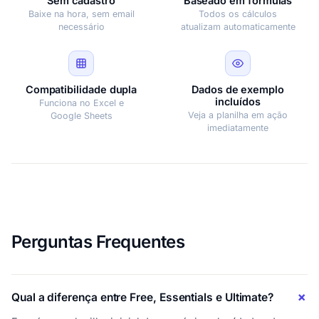
Sem cadastro
Baseado em fórmulas
Baixe na hora, sem email
Todos os cálculos
necessário
atualizam automaticamente
Compatibilidade dupla
Dados de exemplo
incluídos
Funciona no Excel e
Veja a planilha em ação
Google Sheets
imediatamente
Perguntas Frequentes
Qual a diferença entre Free, Essentials e Ultimate?