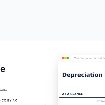
depreciation-schedule
de
xos.
·
CC BY 4.0