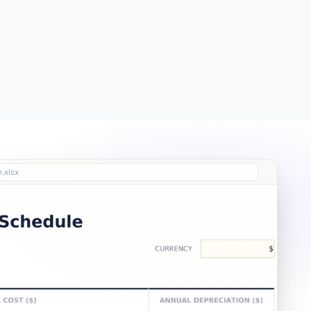
Free
Free
Essentials
$19
.xlsx