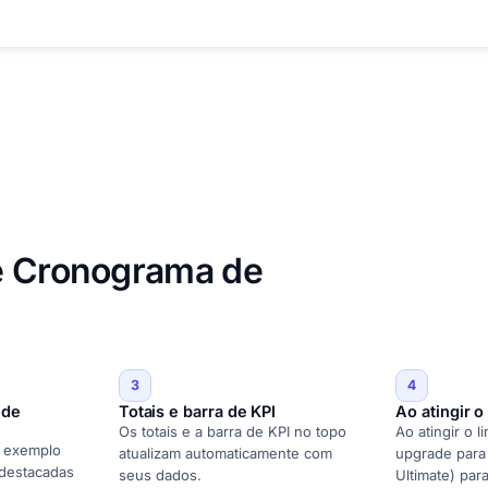
de Cronograma de
3
4
 de
Totais e barra de KPI
Ao atingir o
Os totais e a barra de KPI no topo
Ao atingir o l
e exemplo
atualizam automaticamente com
upgrade para 
 destacadas
seus dados.
Ultimate) par