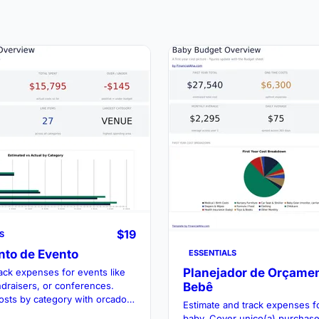
$19
S
to de Evento
ESSENTIALS
Planejador de Orçamen
rack expenses for events like
ndraisers, or conferences.
Bebê
osts by category with orcado
Estimate and track expenses f
do tracking.
baby. Cover unico(a) purchase