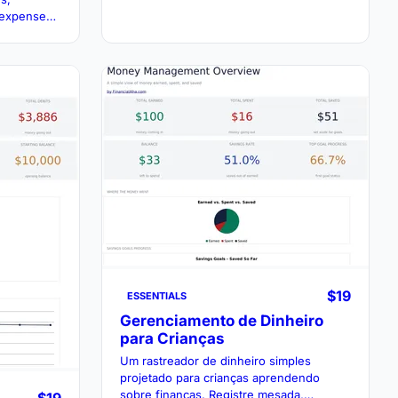
vs. reais em materiais, mão de obra e
 expenses
licenças.
$19
ESSENTIALS
Gerenciamento de Dinheiro
para Crianças
Um rastreador de dinheiro simples
projetado para crianças aprendendo
sobre finanças. Registre mesada,