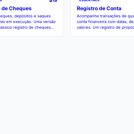
$19
S
ESSENTIALS
o de Cheques
Registro de Conta
heques, depósitos e saques
Acompanhe transações de qua
ldo em execução. Uma versão
conta financeira com datas, de
clássico registro de cheques
valores. Um registro de propós
iliação de contas.
com saldo atualizado.