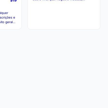
$19
ganhos, gastos e economias com layout
fácil de seguir.
lquer
scrições e
ito geral