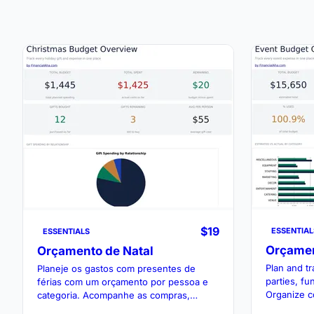
$19
ESSENTIAL
ESSENTIALS
Orçamen
Orçamento de Natal
Plan and t
Planeje os gastos com presentes de
parties, fu
férias com um orçamento por pessoa e
Organize c
categoria. Acompanhe as compras,
vs. realiza
valores gastos e orçamento de presentes