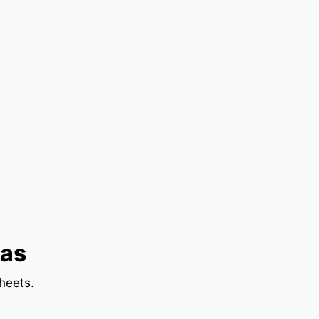
has
heets.