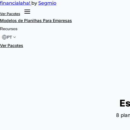
financial
aha!
by
Segmio
Ver Pacotes
Modelos de Planilhas
Para Empresas
Recursos
PT
Ver Pacotes
Es
8 pla