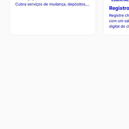
ESSENTIAL
Cubra serviços de mudança, depósitos,
Registr
transporte e despesas de instalação em
um único modelo.
Registre c
com um sa
digital do 
para reconc