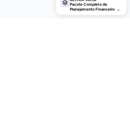
Pacote Completo de
Planejamento Financeiro
→
Procurando planilhas premium?
Nossas planilhas pagas incluem painéis avançados com
várias abas, gráficos nativos do Excel e atualizações
contínuas.