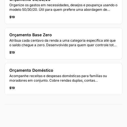
Organize os gastos em necessidades, desejos e poupança usando o
modelo 50/30/20. Útil para quem prefere uma abordagem de
orçamento baseada em percentuais.
$19
Orçamento Base Zero
Atribua cada centavo da renda a uma categoria específica até que
o saldo chegue a zero. Desenvolvido para quem quer controle total
sobre cada real.
$19
Orçamento Doméstico
Acompanhe receitas e despesas domésticas para famílias ou
moradores em conjunto. Cobre rendas duplas, contas
compartilhadas e categorias específicas do lar.
$19