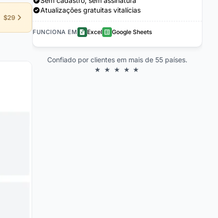
Sem cadastro, sem assinatura
Atualizações gratuitas vitalícias
$29
FUNCIONA EM
Excel
Google Sheets
Confiado por clientes em mais de 55 países.
★ ★ ★ ★ ★