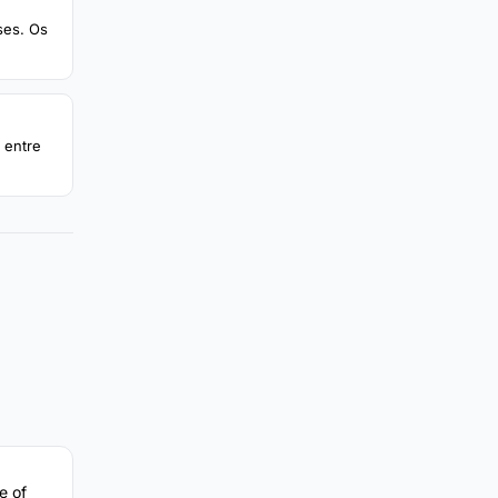
ses. Os
 entre
e of