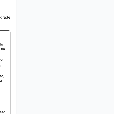
e-grade
lo
o na
or
,
to,
ra
razo