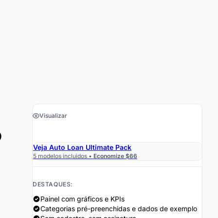
Visualizar
o
›
Obter a Planilha $19
Veja Auto Loan Ultimate Pack
5 modelos incluidos •
Economize $66
DESTAQUES:
Painel com gráficos e KPIs
Categorias pré-preenchidas e dados de exemplo