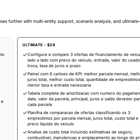
es further with multi-entity support, scenario analysis, and ultimat
ULTIMATE - $29
nto
Configure e compare 3 ofertas de financiamento de veicu
lado a lado com preco do veiculo, entrada, valor do usad
troca, taxa de juros e prazo
Painel com 6 cartoes de KPI: melhor parcela mensal, melh
juros total, melhor custo total, quantidade de emprestimos
menor taxa e entrada necessaria
Tabela completa de amortizacao com numero do pagamen
data, valor da parcela, principal, juros e saldo devedor pa
 e
cada parcela
Planilha de comparacao de ofertas classificando os 3
emprestimos por parcela mensal, juros total, custo total e
preco liquido do veiculo
Analise de custo total incluindo estimativas de seguro,
combustivel, manutencao e emplacamento ao longo do p