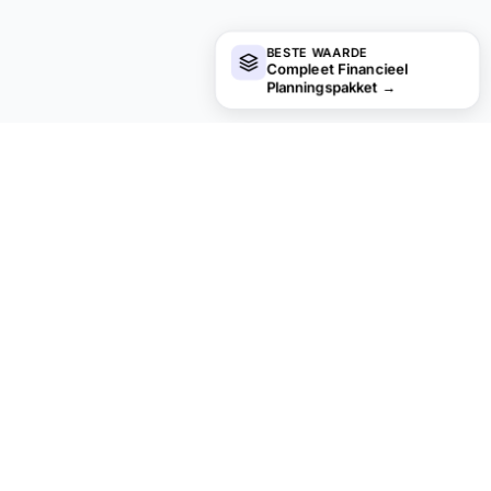
BESTE WAARDE
Compleet Financieel
Planningspakket
→
financial
aha!
Privacy standaard.
PRODUCT
BRONNEN
Alle Sjablonen
Gratis spreadsheets
Persoonlijke Financien
Essentials Spreadsheets
Budgetteren
Ultimate-spreadsheets
Pensioen
Financiële Calculators