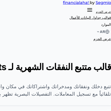
financial
aha!
by
Segmio
عرض الحزم
قوالب جداول البيانات
للأعمال
الموارد
AR
عرض الحزم
قالب متتبع النفقات الشهرية لـ Google Spreadsheets
تتبع دخلك ونفقاتك ومدخراتك واشتراكاتك في مكان واح
تلقائياً مع تسجيل المعاملات. التفصيلات البصرية تظهر