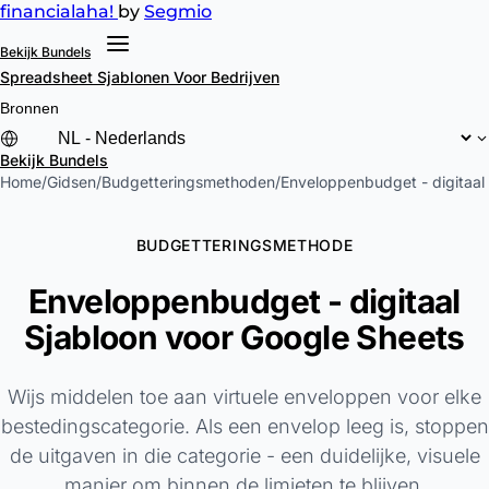
financial
aha!
by
Segmio
Bekijk Bundels
Spreadsheet Sjablonen
Voor Bedrijven
Bronnen
Bekijk Bundels
Home
/
Gidsen
/
Budgetteringsmethoden
/
Enveloppenbudget - digitaal
BUDGETTERINGSMETHODE
Enveloppenbudget - digitaal
Sjabloon voor Google Sheets
Wijs middelen toe aan virtuele enveloppen voor elke
bestedingscategorie. Als een envelop leeg is, stoppen
de uitgaven in die categorie - een duidelijke, visuele
manier om binnen de limieten te blijven.