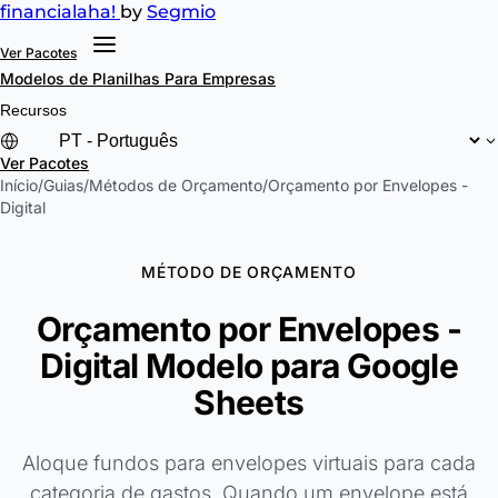
financial
aha!
by
Segmio
Ver Pacotes
Modelos de Planilhas
Para Empresas
Recursos
Ver Pacotes
Início
/
Guias
/
Métodos de Orçamento
/
Orçamento por Envelopes -
Digital
MÉTODO DE ORÇAMENTO
Orçamento por Envelopes -
Digital Modelo para Google
Sheets
Aloque fundos para envelopes virtuais para cada
categoria de gastos. Quando um envelope está