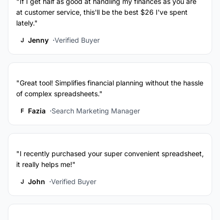
"If I get half as good at handling my finances as you are
at customer service, this'll be the best $26 I've spent
lately."
Jenny
Verified Buyer
J
"Great tool! Simplifies financial planning without the hassle
of complex spreadsheets."
Fazia
Search Marketing Manager
F
"I recently purchased your super convenient spreadsheet,
it really helps me!"
John
Verified Buyer
J