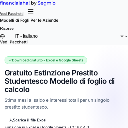
financial
aha!
by
Segmio
Vedi Pacchetti
Modelli di Fogli
Per le Aziende
Risorse
Vedi Pacchetti
Download gratuito - Excel e Google Sheets
Gratuito Estinzione Prestito
Studentesco Modello di foglio di
calcolo
Stima mesi al saldo e interessi totali per un singolo
prestito studentesco.
Scarica il file Excel
Funziona in Excel e Google Sheets ·
CC BY 4.0