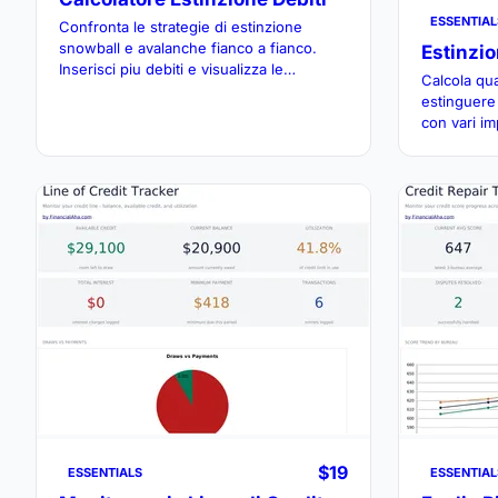
ESSENTIAL
Confronta le strategie di estinzione
snowball e avalanche fianco a fianco.
Estinzio
Inserisci piu debiti e visualizza le
Calcola qu
tempistiche di estinzione previste e gli
estinguere 
interessi totali per ogni metodo.
con vari im
l'impatto d
mese.
$19
ESSENTIALS
ESSENTIAL