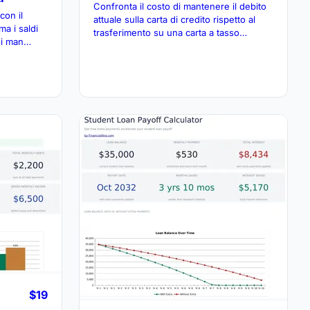
Confronta il costo di mantenere il debito
con il
attuale sulla carta di credito rispetto al
a i saldi
trasferimento su una carta a tasso
si man
inferiore. Considera commissioni di
minato e i
trasferimento, tassi promozionali e
ccessivo.
tempistiche di estinzione.
$19