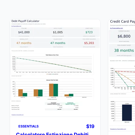
$19
ESSENTIALS
Calcolatore Estinzione Debiti