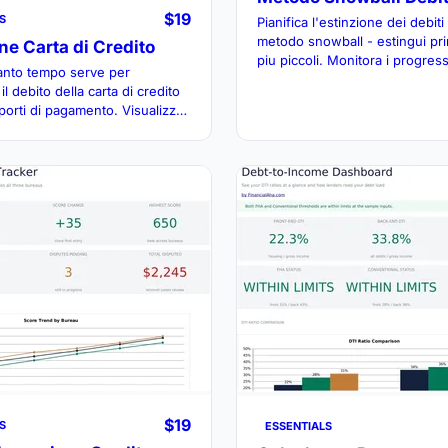
$19
S
Pianifica l'estinzione dei debiti 
metodo snowball - estingui prim
ne Carta di Credito
piu piccoli. Monitora i progres
anto tempo serve per
mano che ogni debito viene eli
il debito della carta di credito
pagamenti confluiscono nel su
porti di pagamento. Visualizza
i pagare piu del minimo ogni
$19
S
ESSENTIALS