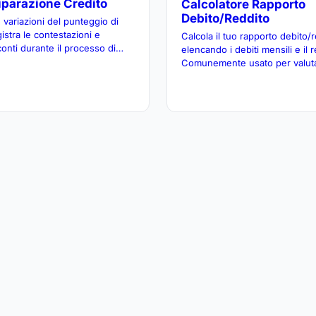
iparazione Credito
Calcolatore Rapporto
Debito/Reddito
 variazioni del punteggio di
gistra le contestazioni e
Calcola il tuo rapporto debito/
 conti durante il processo di
elencando i debiti mensili e il r
 del credito. Organizza gli
Comunemente usato per valuta
migliorare il credito nel tempo.
requisiti di qualificazione per 
prestiti.