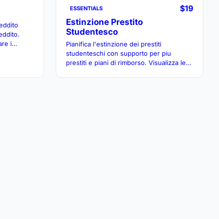
$19
ESSENTIALS
Estinzione Prestito
reddito
Studentesco
eddito.
re i
Pianifica l'estinzione dei prestiti
mutui o
studenteschi con supporto per piu
prestiti e piani di rimborso. Visualizza le
tempistiche previste e il costo totale in
diversi scenari di pagamento.