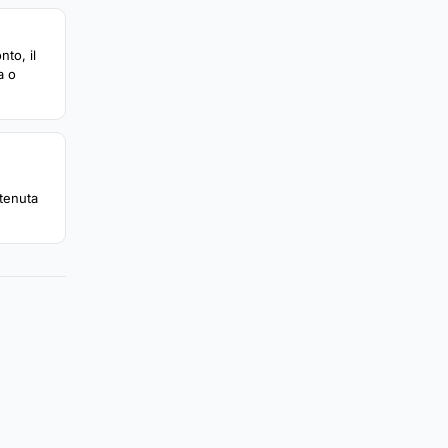
nto, il
a o
ttenuta