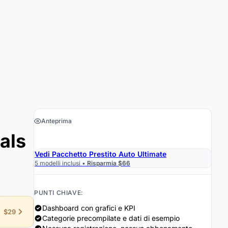
Anteprima
als
›
Ottieni il foglio di calcolo $19
Vedi Pacchetto Prestito Auto Ultimate
5 modelli inclusi •
Risparmia $66
PUNTI CHIAVE:
Dashboard con grafici e KPI
$29
Categorie precompilate e dati di esempio