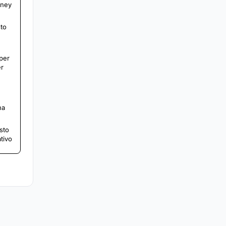
oney
sto
 per
er
na
sto
tivo