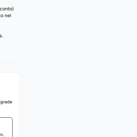
cconto)
to nel
s.
e-grade
so,