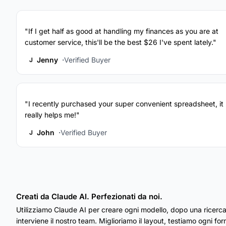
"If I get half as good at handling my finances as you are at
customer service, this'll be the best $26 I've spent lately."
Jenny
Verified Buyer
J
"I recently purchased your super convenient spreadsheet, it
really helps me!"
John
Verified Buyer
J
Creati da Claude AI. Perfezionati da noi.
Utilizziamo Claude AI per creare ogni modello, dopo una ricerca
interviene il nostro team. Miglioriamo il layout, testiamo ogni fo