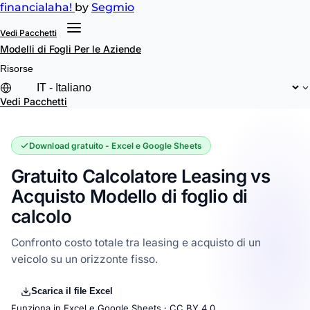
financial
aha!
by
Segmio
Vedi Pacchetti
Modelli di Fogli
Per le Aziende
Risorse
Vedi Pacchetti
Download gratuito - Excel e Google Sheets
Gratuito Calcolatore Leasing vs
Acquisto Modello di foglio di
calcolo
Confronto costo totale tra leasing e acquisto di un
veicolo su un orizzonte fisso.
Scarica il file Excel
Funziona in Excel e Google Sheets ·
CC BY 4.0