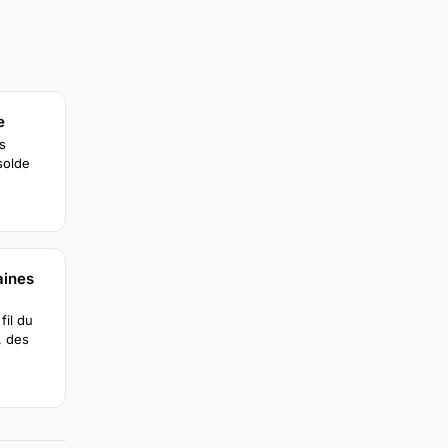
e
s
solde
aines
fil du
, des