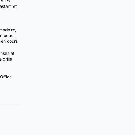
er les
estant et
madaire,
n cours,
 en cours
nses et
grille
Office