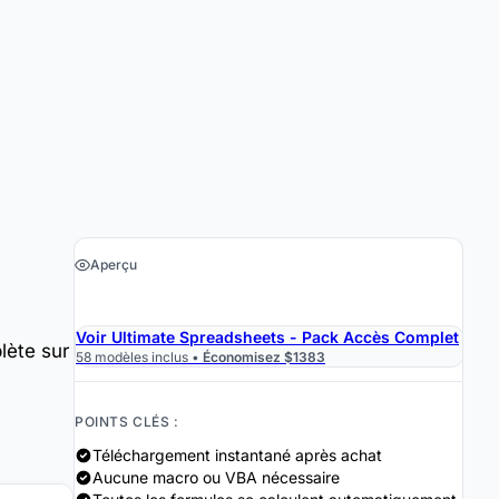
Aperçu
›
Obtenir le tableur $29
Voir Ultimate Spreadsheets - Pack Accès Complet
lète sur
58 modèles inclus •
Économisez $1383
POINTS CLÉS :
Téléchargement instantané après achat
Aucune macro ou VBA nécessaire