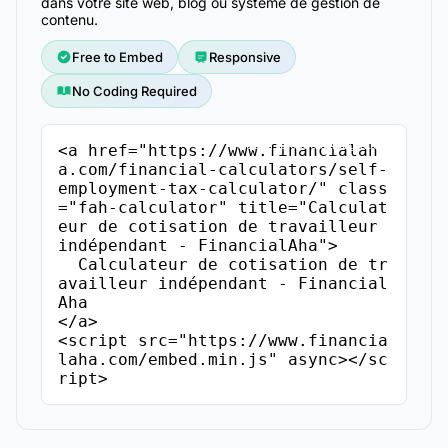
dans votre site web, blog ou système de gestion de
contenu.
Free to Embed
Responsive
No Coding Required
Copier le code d'intégration
<a href="https://www.financialah
a.com/financial-calculators/self-
employment-tax-calculator/" class
="fah-calculator" title="Calculat
eur de cotisation de travailleur 
indépendant - FinancialAha">

  Calculateur de cotisation de tr
availleur indépendant - Financial
Aha

</a>

<script src="https://www.financia
laha.com/embed.min.js" async></sc
ript>