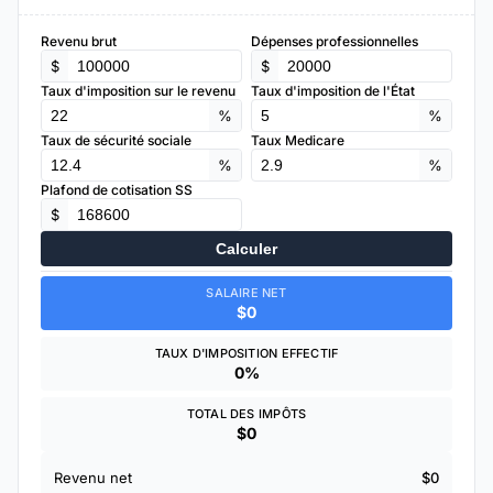
Revenu brut
Dépenses professionnelles
$
$
Taux d'imposition sur le revenu
Taux d'imposition de l'État
%
%
Taux de sécurité sociale
Taux Medicare
%
%
Plafond de cotisation SS
$
Calculer
SALAIRE NET
$0
TAUX D'IMPOSITION EFFECTIF
0%
TOTAL DES IMPÔTS
$0
Revenu net
$0