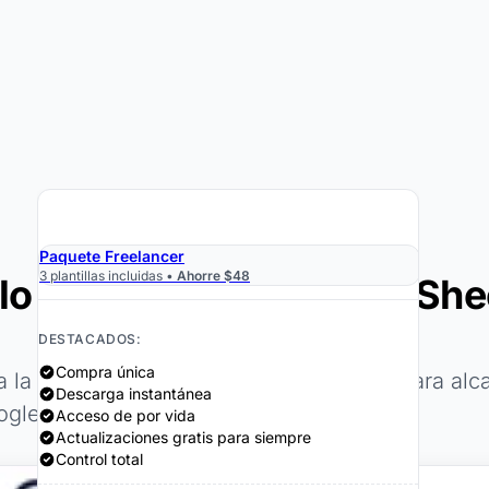
›
Obtener la Hoja de Cálculo $29
Paquete Freelancer
3 plantillas incluidas •
Ahorre $48
lo para Excel y Google She
DESTACADOS:
Compra única
a la tarifa por hora que necesita cobrar para a
Descarga instantánea
ogle Sheets.
Acceso de por vida
Actualizaciones gratis para siempre
Control total