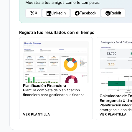
Muestra a tus amigos cómo te comparas.
X
LinkedIn
Facebook
Reddit
Registra tus resultados con el tiempo
Planificación Financiera
Plantilla completa de planificación
financiera para gestionar sus finanzas
Calculadora de F
personales.
Emergencia Ultim
Planificación integ
emergencia con des
VER PLANTILLA →
gastos, múltiples e
VER PLANTILLA →
cobertura, seguimi
proyecciones de hi