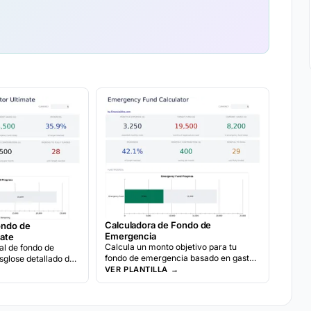
Calculadora de Fondo de
ondo de
Emergencia
ate
Calcula un monto objetivo para tu
ral de fondo de
fondo de emergencia basado en gastos
glose detallado de
mensuales. Registra tus aportes y
scenarios de
VER PLANTILLA →
observa cuanto tiempo toma alcanzar
ento de aportes y
la meta a tu ritmo de ahorro actual.
tos.