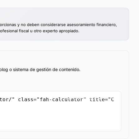
porcionas y no deben considerarse asesoramiento financiero,
rofesional fiscal u otro experto apropiado.
blog o sistema de gestión de contenido.
Copiar Código de Inserción
tor/" class="fah-calculator" title="C