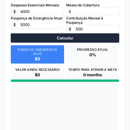
Despesas Essenciais Mensais
Meses de Cobertura
$
Poupança de Emergência Atual
Contribuição Mensal à
Poupança
$
$
Calcular
FUNDO DE EMERGÊNCIA
PROGRESSO ATUAL
ALVO
0%
$0
VALOR AINDA NECESSÁRIO
TEMPO PARA ATINGIR A META
$0
0 months