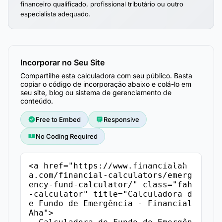
financeiro qualificado, profissional tributário ou outro
especialista adequado.
Incorporar no Seu Site
Compartilhe esta calculadora com seu público. Basta
copiar o código de incorporação abaixo e colá-lo em
seu site, blog ou sistema de gerenciamento de
conteúdo.
Free to Embed
Responsive
No Coding Required
Copiar Código de Incorporação
<a href="https://www.financialah
a.com/financial-calculators/emerg
ency-fund-calculator/" class="fah
-calculator" title="Calculadora d
e Fundo de Emergência - Financial
Aha">
