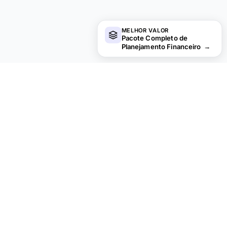
MELHOR VALOR
Pacote Completo de
Planejamento Financeiro
→
financial
aha!
Privacidade por padrao.
PRODUTO
RECURSOS
Todos os Modelos
Planilhas gratuitas