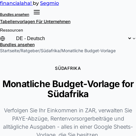
financial
aha!
by
Segmio
Bundles ansehen
Tabellenvorlagen
Für Unternehmen
Ressourcen
Bundles ansehen
Startseite
/
Ratgeber
/
Südafrika
/
Monatliche Budget-Vorlage
SÜDAFRIKA
Monatliche Budget-Vorlage for
Südafrika
Verfolgen Sie Ihr Einkommen in ZAR, verwalten Sie
PAYE-Abzüge, Rentenvorsorgerbeiträge und
alltägliche Ausgaben - alles in einer Google Sheets-
Vorlage, die Sie besitzen.