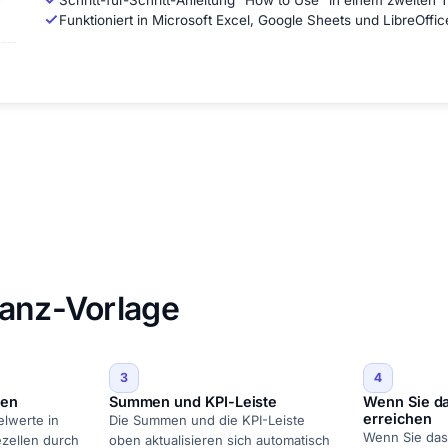
Schritt-für-Schritt-Anleitung "How to Use" in einem zweiten T
Funktioniert in Microsoft Excel, Google Sheets und LibreOffi
lanz-Vorlage
3
4
zen
Summen und KPI-Leiste
Wenn Sie da
erreichen
elwerte in
Die Summen und die KPI-Leiste
Wenn Sie das 
zellen durch
oben aktualisieren sich automatisch