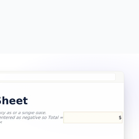
Free
Free
Essentials
$19