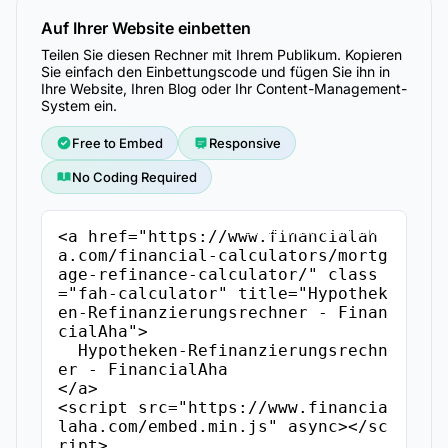
Auf Ihrer Website einbetten
Teilen Sie diesen Rechner mit Ihrem Publikum. Kopieren
Sie einfach den Einbettungscode und fügen Sie ihn in
Ihre Website, Ihren Blog oder Ihr Content-Management-
System ein.
Free to Embed
Responsive
No Coding Required
Einbettungscode kopieren
<a href="https://www.financialah
a.com/financial-calculators/mortg
age-refinance-calculator/" class
="fah-calculator" title="Hypothek
en-Refinanzierungsrechner - Finan
cialAha">

  Hypotheken-Refinanzierungsrechn
er - FinancialAha

</a>

<script src="https://www.financia
laha.com/embed.min.js" async></sc
ript>