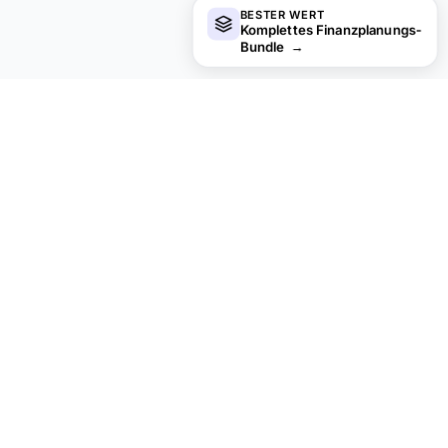
BESTER WERT
Komplettes Finanzplanungs-
Bundle
→
financial
aha!
Datenschutz als Standard.
PRODUKT
RESSOURCEN
Alle Vorlagen
Kostenlose Tabellen
Privatfinanzen
Essentials Spreadsheets
Budgetierung
Ultimate-Tabellen