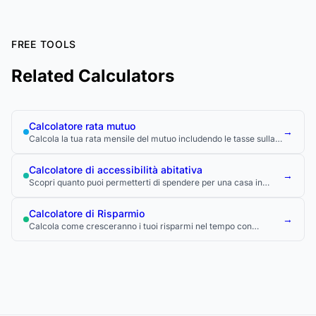
FREE TOOLS
Related Calculators
Calcolatore rata mutuo
→
Calcola la tua rata mensile del mutuo includendo le tasse sulla
proprietà, l'assicurazione e il PMI.
Calcolatore di accessibilità abitativa
→
Scopri quanto puoi permetterti di spendere per una casa in
base al tuo reddito, ai debiti e all'anticipo.
Calcolatore di Risparmio
→
Calcola come cresceranno i tuoi risparmi nel tempo con
contributi regolari e interesse composto.