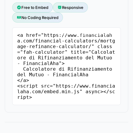
Free to Embed
Responsive
No Coding Required
Copia il Codice di Incorporamento
<a href="https://www.financialah
a.com/financial-calculators/mortg
age-refinance-calculator/" class
="fah-calculator" title="Calcolat
ore di Rifinanziamento del Mutuo 
- FinancialAha">

  Calcolatore di Rifinanziamento 
del Mutuo - FinancialAha

</a>

<script src="https://www.financia
laha.com/embed.min.js" async></sc
ript>