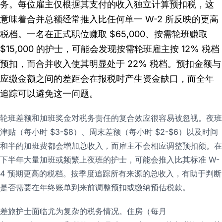
务。每位雇主仅根据其支付的收入独立计算预扣税，这
意味着合并总额经常推入比任何单一 W-2 所反映的更高
税档。一名在正式职位赚取 $65,000、按需轮班赚取
$15,000 的护士，可能会发现按需轮班雇主按 12% 税档
预扣，而合并收入使其明显处于 22% 税档。预扣金额与
应缴金额之间的差距会在报税时产生资金缺口，而全年
追踪可以避免这一问题。
轮班差额和加班奖金对税务责任的复合效应很容易被忽视。夜班
津贴（每小时 $3-$8）、周末差额（每小时 $2-$6）以及时间
和半的加班费都会增加总收入，而雇主不会相应调整预扣额。在
下半年大量加班或频繁上夜班的护士，可能会推入比其标准 W-
4 预期更高的税档。按季度追踪所有来源的总收入，有助于判断
是否需要在年终账单到来前调整预扣或缴纳预估税款。
差旅护士面临尤为复杂的税务情况。住房（每月