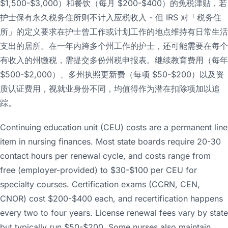
$1,500-$3,000）和餐饮（每月 $200-$400）的免税津贴，若
护士保有永久税务住所则不计入应税收入 - 但 IRS 对「税务住
所」的定义要求在护士曾工作或计划工作的地点维持有日常生活
支出的居所。在一年内跨多个州工作的护士，还可能需要在每个
有收入的州缴税，需提交多份州税申报表。继续教育费用（每年
$500-$2,000）、多州执照更新费（每项 $50-$200）以及资
质认证费用，视就业身份不同，均值得作为潜在扣除项加以追
踪。
Continuing education unit (CEU) costs are a permanent line
item in nursing finances. Most state boards require 20-30
contact hours per renewal cycle, and costs range from
free (employer-provided) to $30-$100 per CEU for
specialty courses. Certification exams (CCRN, CEN,
CNOR) cost $200-$400 each, and recertification happens
every two to four years. License renewal fees vary by state
but typically run $50-$200. Some nurses also maintain