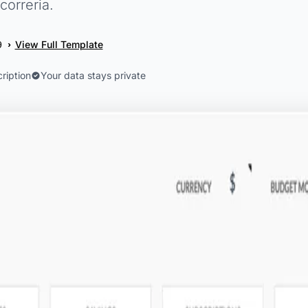
orreria.
View Full Template
›
9
ription
Your data stays private