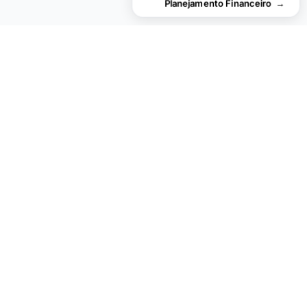
Planejamento Financeiro
→
financial
aha!
Privacidade por padrao.
PRODUTO
RECURSOS
Todos os Modelos
Planilhas gratuitas
Financas Pessoais
Essentials Spreadsheets
Orcamento
Planilhas Ultimate
Aposentadoria
Calculadoras Financeiras
Pacotes
Fórmulas do Google Sheets