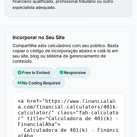
financeiro qualificado, profissional tributário ou outro
especialista adequado.
Incorporar no Seu Site
Compartilhe esta calculadora com seu público. Basta
copiar o código de incorporação abaixo e colá-lo em
seu site, blog ou sistema de gerenciamento de
conteúdo.
Free to Embed
Responsive
No Coding Required
Copiar Código de Incorporação
<a href="https://www.financialah
a.com/financial-calculators/401k-
calculator/" class="fah-calculato
r" title="Calculadora de 401(k) - 
FinancialAha">

  Calculadora de 401(k) - Financi
alAha
