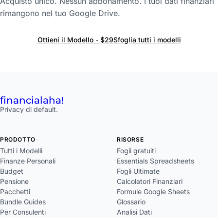
Acquisto unico. Nessun abbonamento. I tuoi dati finanziari
rimangono nel tuo Google Drive.
Ottieni il Modello - $29
Sfoglia tutti i modelli
financial
aha!
Privacy di default.
PRODOTTO
RISORSE
Tutti i Modelli
Fogli gratuiti
Finanze Personali
Essentials Spreadsheets
Budget
Fogli Ultimate
Pensione
Calcolatori Finanziari
Pacchetti
Formule Google Sheets
Bundle Guides
Glossario
Per Consulenti
Analisi Dati