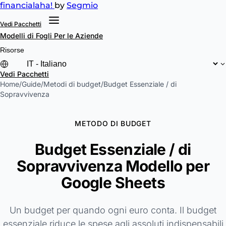
financial
aha!
by
Segmio
Vedi Pacchetti
Modelli di Fogli
Per le Aziende
Risorse
Vedi Pacchetti
Home
/
Guide
/
Metodi di budget
/
Budget Essenziale / di
Sopravvivenza
METODO DI BUDGET
Budget Essenziale / di
Sopravvivenza Modello per
Google Sheets
Un budget per quando ogni euro conta. Il budget
essenziale riduce le spese agli assoluti indispensabili