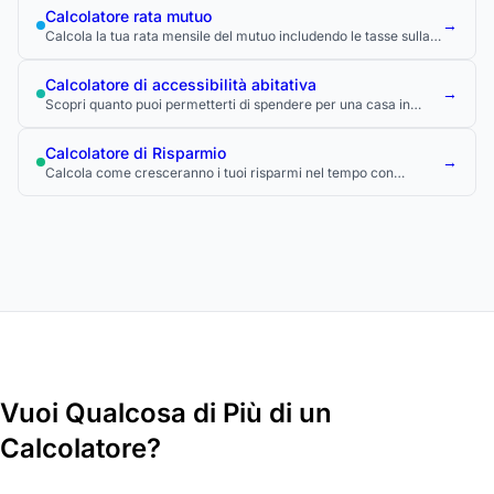
Calcolatore rata mutuo
→
Calcola la tua rata mensile del mutuo includendo le tasse sulla
proprietà, l'assicurazione e il PMI.
Calcolatore di accessibilità abitativa
→
Scopri quanto puoi permetterti di spendere per una casa in
base al tuo reddito, ai debiti e all'anticipo.
Calcolatore di Risparmio
→
Calcola come cresceranno i tuoi risparmi nel tempo con
contributi regolari e interesse composto.
Vuoi Qualcosa di Più di un
Calcolatore?