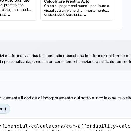
ito Auto Ultimate
Calcolatore Prestito Auto
di prestito con
Calcola i pagamenti mensili per l'auto e
eto, analisi del
visualizza un piano di ammortamento
 assicurazione e
LLO →
completo. Inserisci il prezzo del
VISUALIZZA MODELLO →
toraggio del
veicolo, l'acconto, il tasso e la durata
per vedere il dettaglio dei pagamenti.
vi e informativi. I risultati sono stime basate sulle informazioni fornite 
uida personalizzata, consulta un consulente finanziario qualificato, un pr
licemente il codice di incorporamento qui sotto e incollalo nel tuo si
red
/financial-calculators/car-affordability-calc