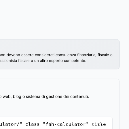
e non devono essere considerati consulenza finanziaria, fiscale o
ofessionista fiscale o un altro esperto competente.
to web, blog o sistema di gestione dei contenuti.
Copia il Codice di Incorporamento
ulator/" class="fah-calculator" title