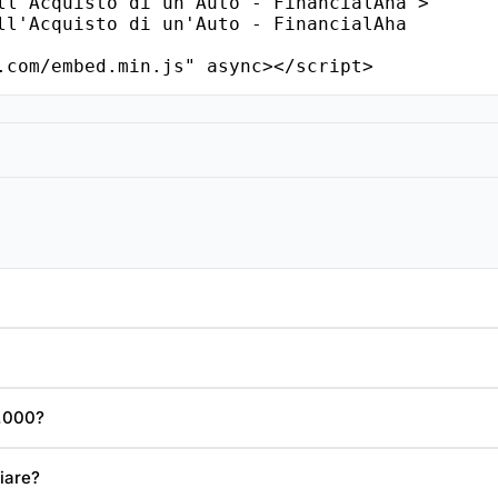
ll'Acquisto di un'Auto - FinancialAha">

.com/embed.min.js" async></script>
0.000?
iare?