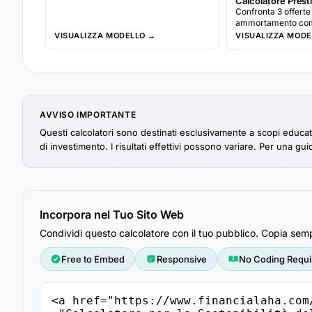
Calcolatore Prest
Confronta 3 offerte 
ammortamento compl
costo totale inclusi
VISUALIZZA MODELLO →
VISUALIZZA MODE
carburante, e moni
deprezzamento.
AVVISO IMPORTANTE
Questi calcolatori sono destinati esclusivamente a scopi educati
di investimento. I risultati effettivi possono variare. Per una g
Incorpora nel Tuo Sito Web
Condividi questo calcolatore con il tuo pubblico. Copia semp
Free to Embed
Responsive
No Coding Requi
<a href="https://www.financialaha.com