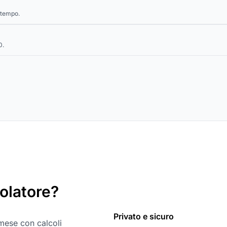
l tempo.
0.
colatore?
Privato e sicuro
 mese con calcoli